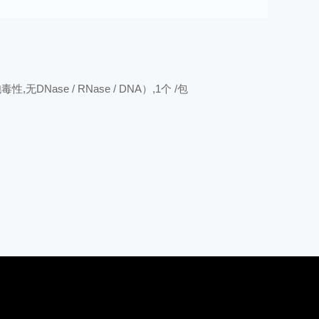
ase / RNase / DNA）,1个 /包