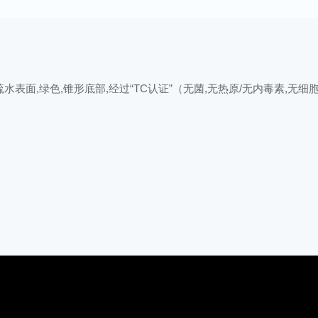
,绿色,锥形底部,经过“TC认证”（无菌,无热原/无内毒素,无细胞毒性,无DN