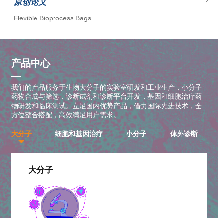
原创论文
Flexible Bioprocess Bags
原创论文
产品中心
Empty Columns and Customized Columns
我们的产品服务于生物大分子的实验室研发和工业生产，小分子
药物合成与筛选，诊断试剂和诊断平台开发，基因和细胞治疗药
物研发和临床测试。立足国内优势产品，借力国际先进技术，全
原创论文
方位整合搭配，高效满足用户需求。
scale-X固定床反应器：用于疫苗生产
大分子
细胞和基因治疗
小分子
体外诊断
公司动态
大分子
拓博脉出席北大生科华东院职业培训中心揭牌仪式
公司动态