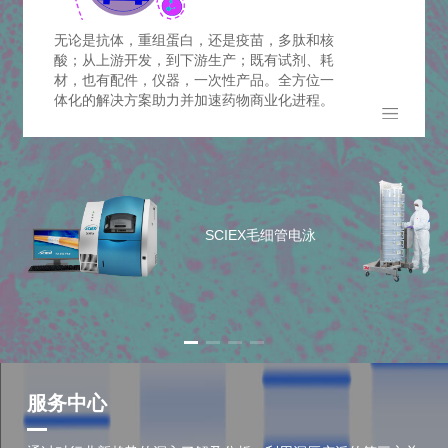
【邀请函】拓博脉诚邀您参加IVB国际疫苗&生物技术4.0论坛
无论是抗体，重组蛋白，还是疫苗，多肽和核
酸；从上游开发，到下游生产；既有试剂、耗
材，也有配件，仪器，一次性产品。全方位一
原创论文
体化的解决方案助力并加速药物商业化进程。
固定床生物反应器：使用MRC-5细胞在scale-X生物反应器中进行风疹疫苗的生产
原创论文
SCIEX毛细管电泳
适用于病毒载体生产的可扩展、高性能一次性生物反应器技术
原创论文
Antibodies.com为您的科学研究提供完美的实验工具
服务中心
原创论文